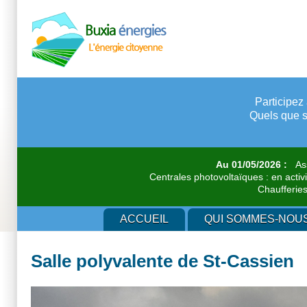
Aller
au
contenu
principal
Participez 
Quels que s
Au 01/05/2026 :
Asso
Centrales photovoltaïques : en activi
Chaufferies 
ACCUEIL
QUI SOMMES-NOU
Salle polyvalente de St-Cassien