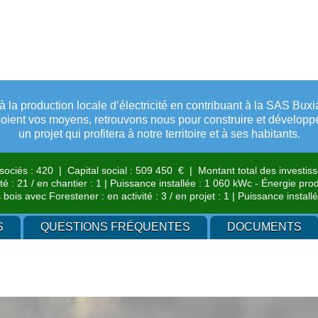
à la production locale d’électricité en contribuant à la SAS Bux
oient vos moyens, retrouvons nous pour construire et dévelop
un projet qui profitera à notre territoire et à ses habitants.
ciés : 420 | Capital social : 509 450 € | Montant total des investis
té : 21 / en chantier : 1 | Puissance installée : 1 060 kWc - Énergie p
bois avec Forestener : en activité : 3 / en projet : 1 | Puissance insta
S
QUESTIONS FRÉQUENTES
DOCUMENTS