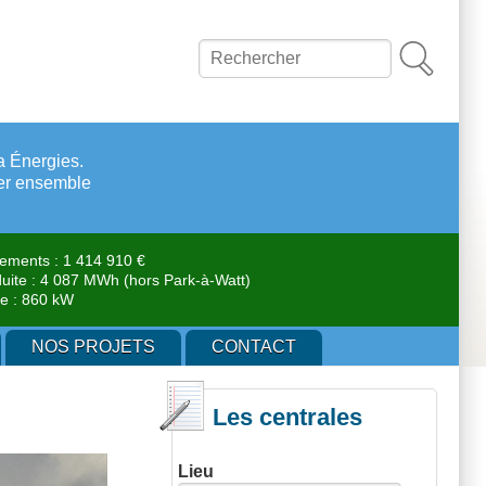
Rechercher
ia Énergies.
per ensemble
sements : 1 414 910 €
roduite : 4 087 MWh (hors Park-à-Watt)
llée : 860 kW
NOS PROJETS
CONTACT
Les centrales
Lieu